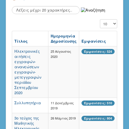
Αναζήτηση...
Εμφάνιση #
Ημερομηνία
Τίτλος
Δημοσίευσης
Εμφανίσεις
Ηλεκτρονικές
25 Αύγουστος
Εμφανίσεις: 524
αιτήσεις
2020
εγγραφών-
ανανεώσεων
εγγραφών-
μετεγγραφών
περιόδου
Σεπτεμβρίου
2020
Συλλυπητήρια
11 Δεκέμβριος
Εμφανίσεις: 510
2019
3o τεύχος της
26 Μάρτιος 2019
Εμφανίσεις: 804
Μαθητικής
Ηλεκτρονικής